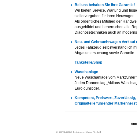
Bei uns behalten Sie Ihre Garantie!
Wir bieten Service, Wartung und Insp
stellervorgaben für Ihren Neuwagen.
Als ordentliches Mitglied der Handw
ausgebildet und beherrschen alle Re
Diagnosetechniken auch an moderns
Neu- und Gebrauchtwagen Verkauf u
Jedes Fahrzeug selbstverständlich mi
Abgasuntersuchung sowie Garantie.
Tankstelle/Shop
Waschanlage
Neue Waschanlage vom Marktführer 
Jeden Donnerstag „Aktions-Waschtag
Euro günstiger.
Kompetent, Preiswert, Zuverlässig,
Originalteile führender Markenherste
Aut
© 2009
-2026 Autohaus Klein GmbH