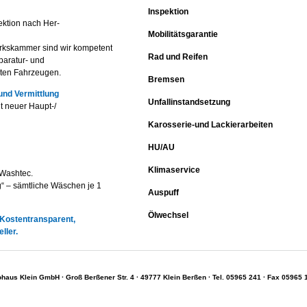
Inspektion
ektion nach Her-
Mobilitätsgarantie
erkskammer sind wir kompetent
Rad und Reifen
paratur- und
ten Fahrzeugen.
Bremsen
nd Vermittlung
Unfallinstandsetzung
t neuer Haupt-/
Karosserie-und Lackierarbeiten
HU/AU
Klimaservice
Washtec.
“ – sämtliche Wäschen je 1
Auspuff
Ölwechsel
 Kostentransparent,
ller.
ohaus Klein GmbH · Groß Berßener Str. 4 · 49777 Klein Berßen · Tel. 05965 241 · Fax 05965 