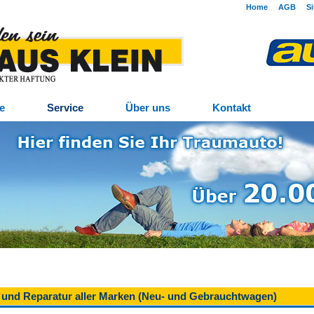
Home
AGB
S
e
Service
Über uns
Kontakt
g und Reparatur aller Marken (Neu- und Gebrauchtwagen)